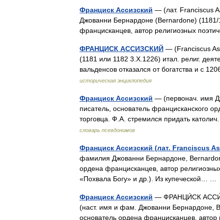
Франциск Ассизский
— (лат. Franciscus A
Джованни Бернардоне (Bernardone) (1181/
францисканцев, автор религиозных поэт
ФРАНЦИСК АССИЗСКИЙ
— (Franciscus As
(1181 или 1182 3.Х.1226) итал. религ. дея
вальденсов отказался от богатства и с 1
историческая энциклопедия
Франциск Ассизский
— (первонач. имя Дж
писатель, основатель францисканского орд
торговца. Ф.А. стремился придать католи
словарь псевдонимов
Франциск Ассизский (лат. Franciscus Ass
фамилия Джованни Бернардоне, Bernardone
ордена францисканцев, автор религиозных
«Похвала Богу» и др.). Из купеческой… 
Франциск Ассизский
— ФРАНЦИ́СК АССИ́ЗСК
(наст. имя и фам. Джованни Бернардоне, B
основатель ордена францисканцев, автор