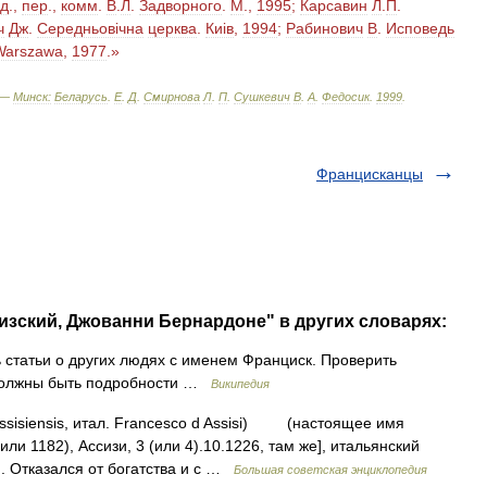
д
.,
пер
.,
комм
.
В
.
Л
.
Задворного
.
М
.,
1995
;
Карсавин
Л
.
П
.
ч
Дж
.
Середньовiчна
церква
.
Киiв
,
1994
;
Рабинович
В
.
Исповедь
Warszawa
,
1977
.»
 —
Минск:
Беларусь
.
Е
.
Д
.
Смирнова
Л
.
П
.
Сушкевич
В
.
А
.
Федосик
.
1999
.
Францисканцы
изский, Джованни Бернардоне" в других словарях:
 статьи о других людях с именем Франциск. Проверить
 должны быть подробности …
Википедия
Assisiensis, итал. Francesco d Assisi) (настоящее имя
ли 1182), Ассизи, 3 (или 4).10.1226, там же], итальянский
и. Отказался от богатства и с …
Большая советская энциклопедия