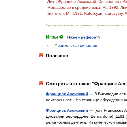
Лит
.
:
Франциск
Ассизский
.
Сочинения
/
Ре
Монашество
в
средние
века
.
М
.,
1992
;
Лiн
книгочея
.
М
.,
1991
;
Katolicyzm
starozytny
.
Средневековый
мир
в
терминах
,
именах
и
названиях
.
Игры ⚽
Нужен реферат?
Франконская династия
Полезное
Смотреть что такое "Франциск Асс
Франциск Ассизский
— В Википедии есть
нейтральность. На странице обсуждения
Франциск Ассизский
— (лат. Franciscus 
Джованни Бернардоне; Bernardone) [1181 (и
религиозный деятель. Из купеческой семь