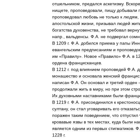
отшельником
,
предался
аскетизму
.
Вскор
нищете
,
проповедовали
,
пищу
добывали
проповедовал
любовь
не
только
к
людям
,
апостольской
жизни
,
призывал
людей
жит
богатства
духовенства
,
не
требовал
верну
напр
.,
вальденсы
.
Ф
.
А
.
не
подвергал
сомн
В
1209
г
.
Ф
.
А
.
добился
приема
у
папы
Инн
евангельским
предписаниям
и
проповедо
им
«
Правилу
».
Новое
«
Правило
»
Ф
.
А
.
в
1
ордена
францисканцев
.
В
1212
г
.
под
влиянием
проповедей
Ф
.
А
.
д
монашество
и
основала
женский
францис
написан
Ф
.
А
.
Он
основал
и
третий
орден
продолжали
жить
в
миру
,
но
при
этом
стро
Их
духовными
наставниками
были
франци
В
1219
г
.
Ф
.
А
.
присоединился
к
крестонос
султану
,
он
стал
уговаривать
его
отказать
поражен
таким
поведением
,
что
отпустил
кровавые
язвы
в
тех
местах
,
куда
были
на
является
одним
из
первых
стигматиков
.
Ф
1228
г
.