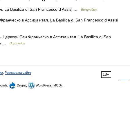
. La Basilica di San Francesco d Assisi …
Википедия
анческо в Ассизи итал. La Basilica di San Francesco d Assisi
 Церковь Сан Франческо в Ассизи итал. La Basilica di San
ада …
Википедия
ка
,
Реклама на сайте
18+
omla,
Drupal,
WordPress, MODx.