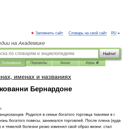
Запомнить сайт
Словарь на свой сайт
RU
едии на Академике
Найти!
Толкования
Переводы
Книги
Игры ⚽
нах, именах и названиях
Джованни Бернардоне
е
анцисканцев
.
Родился
в
семье
богатого
торговца
тканями
в
г
.
изнь
богатого
повесы
,
занимался
торговлей
.
После
плена
(
куда
)
и
тяжелой
болезни
резко
изменил
свой
образ
жизни:
стал