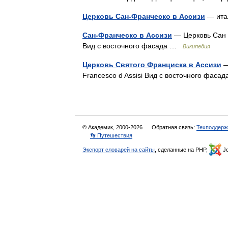
Церковь Сан-Франческо в Ассизи
— итал
Сан-Франческо в Ассизи
— Церковь Сан Фр
Вид с восточного фасада …
Википедия
Церковь Святого Франциска в Ассизи
—
Francesco d Assisi Вид с восточного фас
© Академик, 2000-2026
Обратная связь:
Техподдерж
👣 Путешествия
Экспорт словарей на сайты
, сделанные на PHP,
Jo