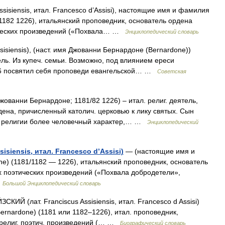
ssisiensis, итал. Francesco d’Assisi), настоящие имя и фамилия
1182 1226), итальянский проповедник, основатель ордена
ических произведений («Похвала… …
Энциклопедический словарь
sisiensis), (наст. имя Джованни Бернардоне (Bernardone))
тель. Из купеч. семьи. Возможно, под влиянием ереси
206 посвятил себя проповеди евангельской… …
Советская
ованни Бернардоне; 1181/82 1226) – итал. религ. деятель,
ена, причисленный католич. церковью к лику святых. Сын
ч. религии более человечный характер,… …
Энциклопедический
isiensis, итал. Francesco d’Assisi)
— (настоящие имя и
) (1181/1182 — 1226), итальянский проповедник, основатель
 поэтических произведений («Похвала добродетели»,
…
Большой Энциклопедический словарь
ИЙ (лат. Franciscus Assisiensis, итал. Francesco d Assisi)
ernardone) (1181 или 1182–1226), итал. проповедник,
 религ. поэтич. произведений (… …
Биографический словарь