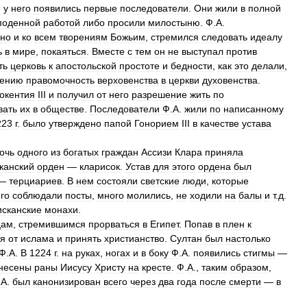
е
у
него
появились
первые
последователи
.
Они
жили
в
полной
поденной
работой
либо
просили
милостыню
.
Ф
.
А
.
но
и
ко
всем
творениям
Божьим
,
стремился
следовать
идеалу
ь
в
мире
,
покаяться
.
Вместе
с
тем
он
не
выступал
против
ть
церковь
к
апостольской
простоте
и
бедности
,
как
это
делали
,
ению
правомочность
верховенства
в
церкви
духовенства
.
окентия
III
и
получил
от
него
разрешение
жить
по
вать
их
в
обществе
.
Последователи
Ф
.
А
.
жили
по
написанному
223
г
.
было
утверждено
папой
Гонорием
III
в
качестве
устава
очь
одного
из
богатых
граждан
Ассизи
Клара
приняла
канский
орден
—
кларисок
.
Устав
для
этого
ордена
был
—
терциариев
.
В
нем
состояли
светские
люди
,
которые
го
соблюдали
посты
,
много
молились
,
не
ходили
на
балы
и
т
.
д
.
сканские
монахи
.
цам
,
стремившимся
прорваться
в
Египет
.
Попав
в
плен
к
ся
от
ислама
и
принять
христианство
.
Султан
был
настолько
Ф
.
А
.
В
1224
г
.
на
руках
,
ногах
и
в
боку
Ф
.
А
.
появились
стигмы
—
несены
раны
Иисусу
Христу
на
кресте
.
Ф
.
А
.,
таким
образом
,
.
А
.
был
канонизирован
всего
через
два
года
после
смерти
—
в