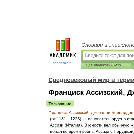
Словари и энциклоп
academic.ru
Средневековый мир в терминах, именах и названиях
Средневековый мир в терми
Франциск Ассизский, 
Толкование
Франциск
Ассизский
,
Джованни
Бернардон
(
ок
.
1181
—
1226
) —
основатель
ордена
фр
Ассизи
(
Италия
).
В
юности
вел
обычную
ж
попал
во
время
войны
Ассизи
с
Перуджей